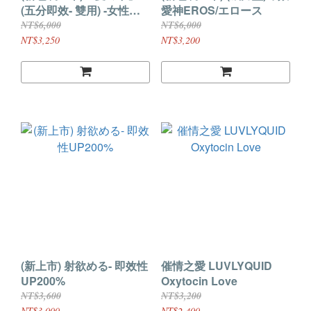
(五分即效- 雙用) -女性を
愛神EROS/エロース
貌變開放し性感度を絶頂-
NT$6,000
NT$6,000
NT$3,250
NT$3,200
(新上市) 射欲める- 即效性
催情之愛 LUVLYQUID
UP200%
Oxytocin Love
NT$3,600
NT$3,200
NT$3,000
NT$2,400