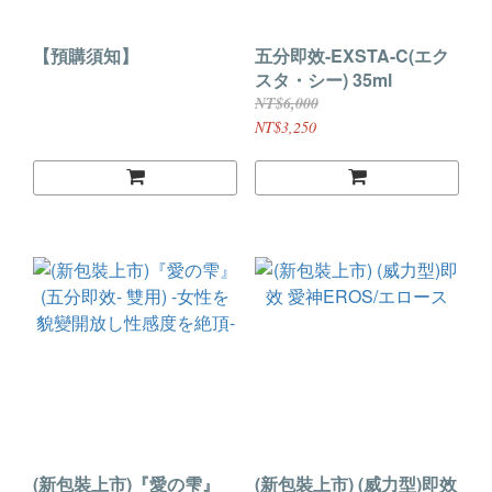
【預購須知】
五分即效-EXSTA-C(エク
スタ・シー) 35ml
NT$6,000
NT$3,250
(新包裝上市)『愛の雫』
(新包裝上市) (威力型)即效