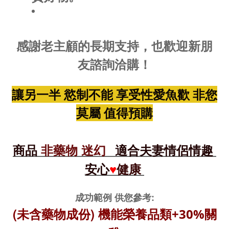
感謝老主顧的長期支持，也歡迎新朋
友諮詢洽購！
讓另一半 慾制不能
享受性愛魚歡 非您
莫屬 值得預購
商品
非藥物 迷幻
適合夫妻情侶情趣
安心
健康
♥
成功範例 供您參考:
(未含藥物成份)
機能榮養品
類+30%關