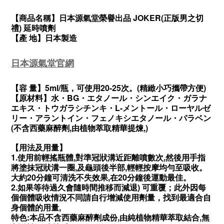
【商品名稱】日本源氣堂榮譽出品 JOKER(正版男之切
禮) 延時噴劑
【產 地】日本製造
日本源氣堂官網
【容 量】5ml/瓶，可使用20-25次。(精緻小巧攜帶方便)
【原材料】水・BG・エタノール・シンエイク・ガラナ
エキス・トウガラシチンキ・L-メントール・ローヤルゼ
リー・アラントイン・フェノキシエタノール・パラベン
(不含西藥麻醉劑,由植物萃取精華提煉,)
【用法及用量】
1.使用前輕搖瓶體,對準冠狀溝近距離噴數次,然後用手指
將塗抹冠狀溝一圈,及龜頭後半部,輕輕按摩均勻至吸收。
大約20分鐘可清洗不失效果,在20分鐘後運動最佳。
2.如果等待過久會隨時間推移而減退) 可重覆；此外因每
個個體吸收情況不同請自行增減使用劑量，找到最適合自
身個體的用量,
特色:本品不含西藥麻醉劑成份,由純植物精華萃取結合,無