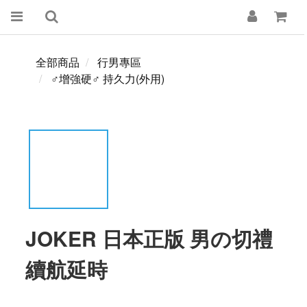
全部商品
行男專區
♂增強硬♂ 持久力(外用)
JOKER 日本正版 男の切禮
續航延時