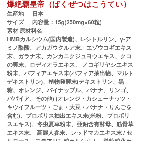
爆絶覇皇帝（ばくぜつはこうてい）
生産地
日本
サイズ
内容量：15g(250mg×60粒)
素材
原材料名
HMBカルシウム(国内製造)、L-シトルリン、γ-ア
ミノ酪酸、アカガウクルア末、エゾウコギエキス
末、ガラナ末、カンカニクジュヨウエキス、クコ
の実末、ロディオラエキス、 ノコギリヤシエキス
粉末、パフィアエキス末(パフィア抽出物、マルト
デキストリン)、植物発酵末(デキストリン、黒
糖、オレンジ、パイナップル、バナナ、リンゴ、
パパイア、その他) (オレンジ・カシューナッツ・
キウイフルーツ・ごま・大豆・バナナ・りんごを
含む)、プロポリス抽出エキス末(米粉、プロポリ
スエキス)、冬虫夏草粉末、亜鉛含有酵母、筋骨草
エキス末、 高麗人参末、レッドマカエキス末 / セ