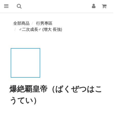
全部商品
行男專區
♂二次成長♂ (增大 長強)
爆絶覇皇帝（ばくぜつはこ
うてい）