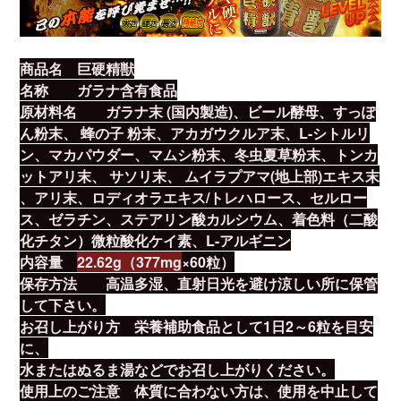
商品名
巨硬精獣
名称
ガラナ含有食品
原材料名
ガラナ末 (国内製造)、ビール酵母、すっぽ
ん粉末、 蜂の子 粉末、アカガウクルア末、L-シトルリ
ン、マカパウダー、マムシ粉末、冬虫夏草粉末、トンカ
ットアリ末、 サソリ末、 ムイラプアマ(地上部)エキス末
、アリ末、ロディオラエキス/トレハロース、セルロー
ス、ゼラチン、ステアリン酸カルシウム、着色料（二酸
化チタン）微粒酸化ケイ素、L-アルギニン
内容量
22.62g（377mg
×60粒）
保存方法
高温多湿、直射日光を避け涼しい所に保管
して下さい。
お召し上がり方
栄養補助食品として1日2～6粒を目安
に、
水またはぬるま湯などでお召し上がりください。
使用上のご注意
体質に合わない方は、使用を中止して