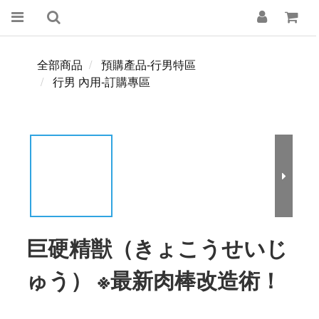
全部商品
預購產品-行男特區
行男 內用-訂購專區
巨硬精獣（きょこうせいじ
ゅう） ※最新肉棒改造術！