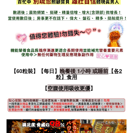
【60粒裝】【每日】
晚餐後 1小時 或睡前
【各2
粒
】
食用
【
空腹使用吸收更優
】