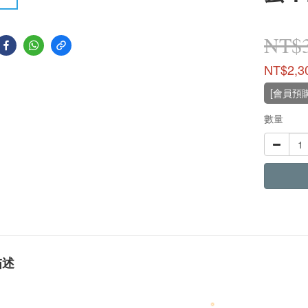
NT$3
NT$2,3
[會員預購
數量
描述