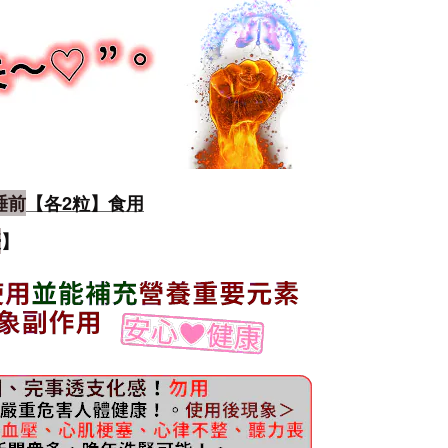
睡前
【各2粒
】
食用
優
】