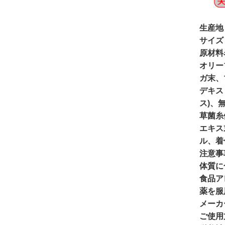
生産地
サイズ
原材料
オリー
ガ末、
デキス
ス)、
草菌糸
エキス
ル、着
注意事
体質に
食品ア
薬を服
メーカ
ご使用