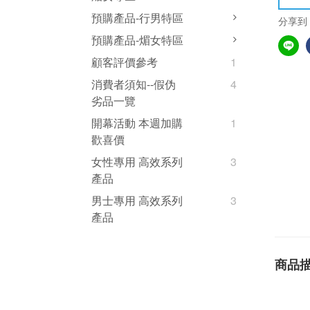
預購產品-行男特區
分享到
預購產品-煝女特區
顧客評價參考
1
消費者須知--假伪
4
劣品一覽
開幕活動 本週加購
1
歡喜價
女性專用 高效系列
3
產品
男士專用 高效系列
3
產品
商品