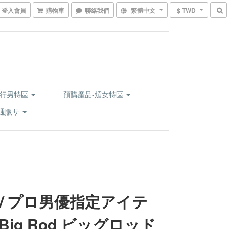
登入會員
購物車
聯絡我們
繁體中文
$ TWD
-行男特區
預購產品-煝女特區
門通販サ
Ｖプロ男優指定アイテ
Big Rod ビッグロッド