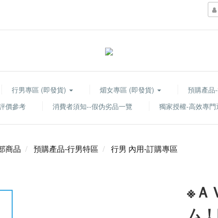
行男專區 (即發貨)
煝女專區 (即發貨)
預購產品
評價參考
消費者須知--假伪劣品一覽
獨家授權-高效專
部商品
預購產品-行男特區
行男 內用-訂購專區
※Ａ
ム！