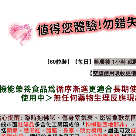
【60粒裝】【每日】
晚餐後 1小時 或
【
空腹使用吸收更