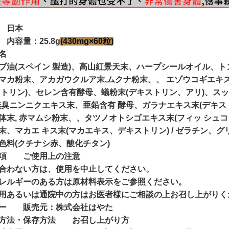
日本
内容量：25.8g
(430mg×60粒)
名
ブ油(スペイン 製造)、高山紅景天末、ハープシールオイル、
マカ粉末、アカガウクルア末,ムクナ粉末、、 エゾウコギエキ
 トリン)、セレン含有酵母、蟻粉末(デキストリン、アリ)、ス
無臭ニンニクエキス末、亜鉛含有 酵母、ガラナエキス末(デキ
体末, 赤マムシ粉末、、タツノオトシゴエキス末(フィッ シュ
末、マカエ キス末(マカエキス、デキストリン) / ゼラチン、
色料(クチナシ赤、酸化チタン)
項
ご使用上の注意
合わない方は、使用を中止してください。
レルギーのある方は原材料表示をご参照ください。
用あるいは通院中の方はお医者様にご相談の上お召し上がりく
ー
販売元：株式会社はやた
方法・保存方法
お召し上がり方