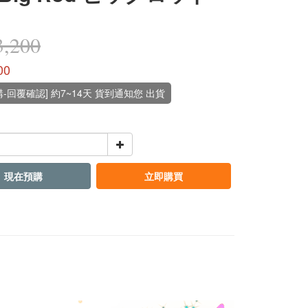
,200
00
-回覆確認] 約7~14天 貨到通知您 出貨
現在預購
立即購買