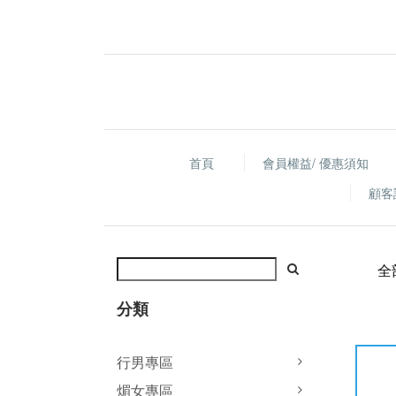
首頁
會員權益/ 優惠須知
顧客
全
分類
行男專區
煝女專區