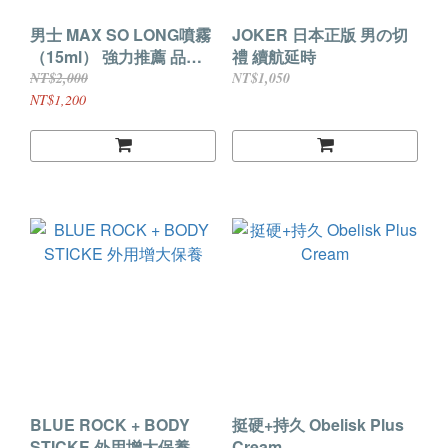
男士 MAX SO LONG噴霧
JOKER 日本正版 男の切
（15ml） 強力推薦 品質
禮 續航延時
保證
NT$2,000
NT$1,050
NT$1,200
BLUE ROCK + BODY
挺硬+持久 Obelisk Plus
STICKE 外用增大保養
Cream