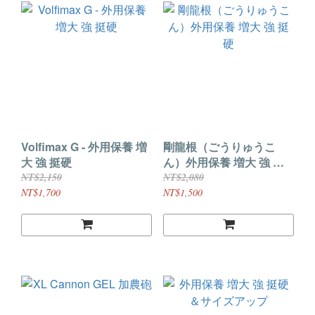
Volfimax G - 外用保養 増
剛龍根（ごうりゅうこ
大 強 挺硬
ん）外用保養 増大 強 挺
硬
NT$2,150
NT$2,080
NT$1,700
NT$1,500