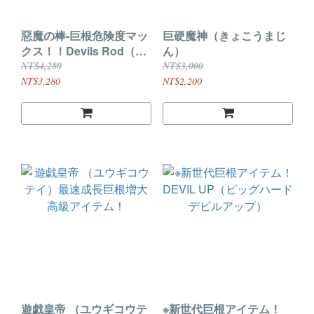
惡魔の棒-巨根危険度マッ
巨硬魔神（きょこうまじ
クス！！Devils Rod（デ
ん）
ビルズロッド）
NT$4,280
NT$3,000
NT$3,280
NT$2,200
遊戯皇帝 （ユウギコウテ
※新世代巨根アイテム！