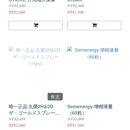
NT$2,680
NT$2,400
NT$2,000
NT$1,500
售完
唯一正品 丸榮2H&2D
Semenergy-增精液量
ザ・ゴールドスプレー
（60粒）
（15ml）
NT$2,450
NT$2,000
NT$2,000
NT$1,500