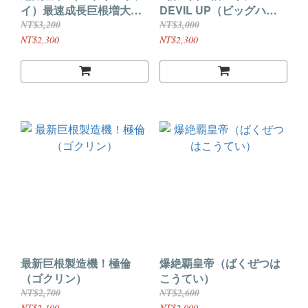
イ）最速成長巨根増大高
DEVIL UP（ビッグハー
級アイテム！
ドデビルアップ）
NT$3,200
NT$3,000
NT$2,300
NT$2,300
最新巨根製造機！極倫
爆絶覇皇帝（ばくぜつは
（ゴクリン）
こうてい）
NT$2,700
NT$2,600
NT$2,100
NT$2,000