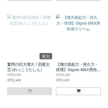
售完
驚愕の巨大増大！烈硬太
【增大勃起力・持久力・
芯 (れっこうたしん）
倍増】Gigolo MAX男性用
クリーム
NT$3,200
NT$2,280
NT$2,400
NT$1,650