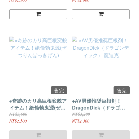
售完
售完
※奇跡のカリ高巨根変貌ア
※AV男優推奨巨根剤！
イテム！絶倫勃鬼源(ぜつ
DragonDick（ドラゴン
りんぼっきげん)
ディック） 龍迪克
NT$3,600
NT$3,200
NT$2,500
NT$2,300