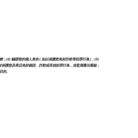
) 驗證您的個人身份 ( 如以保護您免於詐欺等犯罪行為 )；(5) 
) 偵測並保護您及商店免於錯誤、詐欺或其他犯罪行為，並監測遵法風險；
之目的。