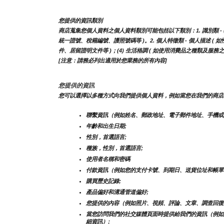
您提供的資訊類別
商店蒐集您個人資料之個人資料類別可能包括以下類別：1. 識別類 - (1
統一證號、稅籍編號、護照號碼等 )。2. 個人特徵類 - 個人描述 ( 如
件、居留證明文件等 )；(4) 生活格調 ( 如使用消費品之種類及服務
[注意：請務必列出適用於您業務的所有內容]
您提供的資訊
您可以選擇以多種方式向我們提供個人資料，例如當您在我們的商店
聯繫資訊（例如姓名、郵政地址、電子郵件地址、手機或
年齡和出生日期;
性別，首選語言;
種族，性別，首選語言;
使用者名稱和密碼
付款資訊（例如您的支付卡號、到期日、送貨位址和帳單
購買歷史記錄;
產品偏好和溝通管道偏好;
您提供的內容（例如照片、視頻、評論、文章、調查回復
當您訪問我們的社交媒體頁面時提供給我們的資訊（例如
細資訊）;