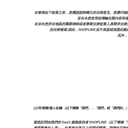
在發佈如下政策之前，您應該諮詢獨立的法律意見。您應仔細閱
旨在令您使用或傳輸此類內容和資
在未向您所在地區的職業律師或者專業法律從業人員尋求法律
的法律發展;因此，SHOPLINE並不承諾或保證此
此外，
{公司/商號/個人名稱}（以下簡稱「我們」，「我們」或「我們的」
當您訪問由我們的 SaaS 服務提供者 SHOPLINE（以