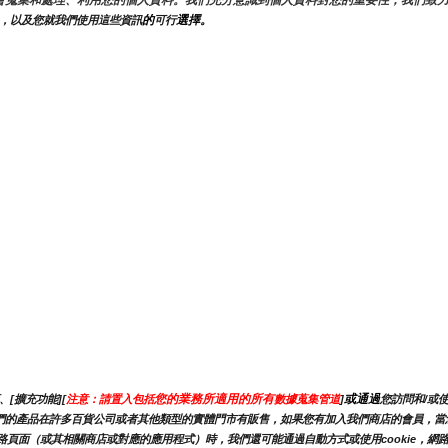
會蒐集和處理、利用您的個人資料。我們充分意識到個人資料對您的重要性，我們致
的
選擇。
，以及您就我們使用這些資訊
可行
您的業務所適用的所有
或通過
[擴充功能][
注意：請置入包括
數據蒐集管道
]
您訪問和/或
此資訊。我們的產品在許多百貨公司或者其他類型的實體門市有販售，如果您有加入我們商店的會員，
路頁面（或其相關商店或對應的應用程式）時，我們還可能通過自動方式或使用cookie，