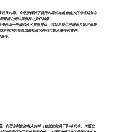
何條款及內容。令您接觸以下範例內容或此處包含的任何連結並非
或瀏覽器
之
間法律服務之委任關係。
訊僅作為一般概括性的資訊提供，可能反映也可能未反映出最新
的任何或所有內容採取或未採取的任何行動承擔任何責任。
何責任。
和處理、利用有關您的個人資料（包括您的員工和/或代表、代理您