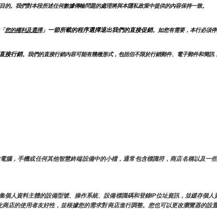
目的。我們對本段所述任何數據傳輸問題的處理將與本隱私政策中提供的內容保持一致。
」一節所載的程序選擇退出我們的直接促銷
「
您的權利及選擇
。如您有需要，本行必須停
直接行銷
。我們的直接行銷內容可能有幾種形式，包括但不限於行銷郵件、電子郵件和簡訊
您的電腦，手機或任何其他智慧終端設備中的小檔，通常包含標識符，商店名稱以及一些數
術蒐集個人資料主體的設備型號、操作系統、設備標識碼和登錄IP位址資訊，並緩存個
優化商店的使用者友好性，並根據您的需求對商店進行調整。您也可以更改瀏覽器的設置