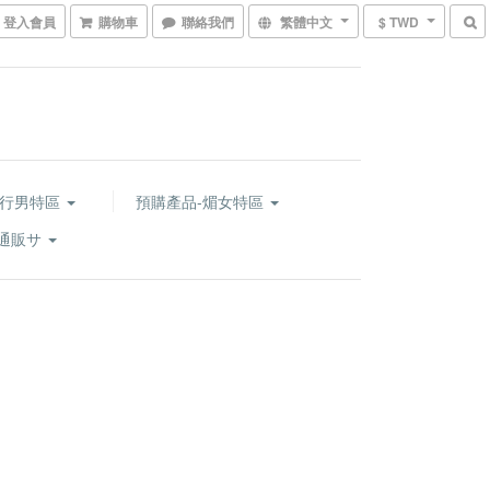
登入會員
購物車
聯絡我們
繁體中文
$ TWD
-行男特區
預購產品-煝女特區
門通販サ