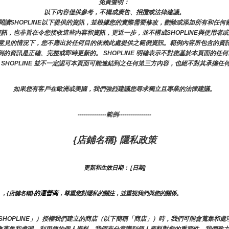
免責聲明： 
以下內容僅供參考，不構成廣告、招攬或法律建議。
讀SHOPLINE以下提供的資訊，並根據您的實際需要修改，刪除或添加所有和任
訊，也非旨在令您接收這些內容和資訊，更近一步，並不構成SHOPLINE與使用者
意見的情況下，您不應出於任何目的依賴此處提供之範例資訊。範例內容所包含的資
範例的資訊是正確、完整或即時更新的。 SHOPLINE 明確表示不對您基於本頁面
 SHOPLINE 並不一定認可本頁面可能連結到之任何第三方內容，也絕不對其承擔任
如果您有客戶在歐洲或美國，我們強烈建議您尋求獨立且專業的法律建議。
--------------範例----------------
{店鋪名稱} 隱私政策
更新和生效日期： [日期]
}的運營商
），{店舖名稱
，尊重您對隱私的關注，並重視我們與您的關係。 
下簡稱「SHOPLINE」）授權我們建立的商店（以下簡稱「商店」）時，我們可能會蒐集