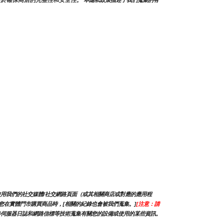
力於確保商店的完整性和安全性。
 本隱私政策描述了我們蒐集的有
使用我們的社交媒體/社交網路頁面（或其相關商店或對應的應用程
當您在實體門市購買商品時，[相關的紀錄也會被我們蒐集。]
[注意：請
網路伺服器日誌和網路信標等技術蒐集有關您的設備或使用的某些資訊。