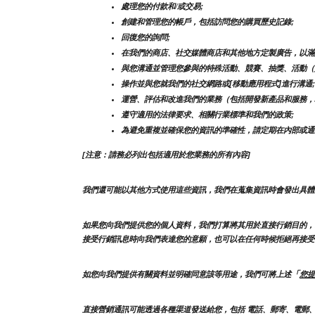
處理您的付款和/或交易;
創建和管理您的帳戶，包括訪問您的購買歷史記錄;
回復您的詢問;
在我們的商店、社交媒體商店和其他地方定製廣告，以滿
與您溝通並管理您參與的特殊活動、競賽、抽獎、活動（
操作並與您就我們的社交網路或[移動應用程式]進行溝通;
運營、評估和改進我們的業務（包括開發新產品和服務，
遵守適用的法律要求、相關行業標準和我們的政策;
為避免重複並確保您的資訊的準確性，請定期在內部或通
[注意：請務必列出包括適用於您業務的所有內容]
我們還可能以其他方式使用這些資訊，我們在蒐集資訊時會發出具體
如果您向我們提供您的個人資料，我們打算將其用於直接行銷目的，
接受行銷訊息時向我們表達您的意願，也可以在任何時候拒絕再接受
「
如您向我們提供有關資料並明確同意該等用途，我們可將上述
您提
直接營銷通訊可能透過各種渠道發送給您，包括 電話、郵寄、電郵、