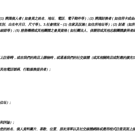
) 辨識個人者 ( 如會員之姓名、地址、電話、電子郵件等 )；(2) 辨識財務者 ( 如信用卡或金
性別、出生年月日、尺寸等 )。3.社會情況 – (1) 住家及設施 ( 如住所地址等 )；(2) 財產
之細節等 )；(5) 慈善機構或其他團體之會員資格 ( 如社團法人、俱樂部或其他志願團體參與者紀
時
上註冊
，或在我們的商店上購物時，或通過我們的社交媒體（或其相關商店或對應的擴充
其他電話號碼、行動服務提供者）;
位址）;
和評論）;
您的姓名、個人資料圖片、喜歡、位置、朋友清單以及社交媒體網路或應用程式註冊頁面上