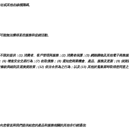
 位址或其他在線標識碼。
可能無法獲得某些服務和促銷活動。
供：(1) 消費者、客戶管理與服務；(2) 消費者保護；(3) 網路購物及其他電子商務服務；(4
 (6) 增進安全交易行為；(7) 收取債務； (8) 通知您商業機會、產品、服務及更新；(9
行條款與細則及退換貨政策；(12) 依法令所為之行為；以及 (13) 其他於蒐集當時取得您同意
向您發送與我們提供給您的產品和服務相關的其他非行銷通信;