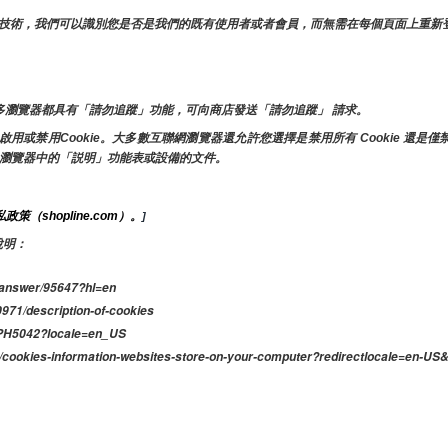
其他類似技術，我們可以識別您是否是我們的既有使用者或者會員，而無需在每個頁面上重
多瀏覽器都具有「請勿追蹤」功能，可向商店發送「請勿追蹤」 請求。
禁用Cookie。大多數互聯網瀏覽器還允許您選擇是禁用所有 Cookie 還是僅禁用
net 瀏覽器中的「説明」功能表或設備的文件。
政策（shopline.com）。
]
說明：
answer/95647?hl=en
0971/description-of-cookies
PH5042?locale=en_US
ookies-information-websites-store-on-your-computer?redirectlocale=en-US&