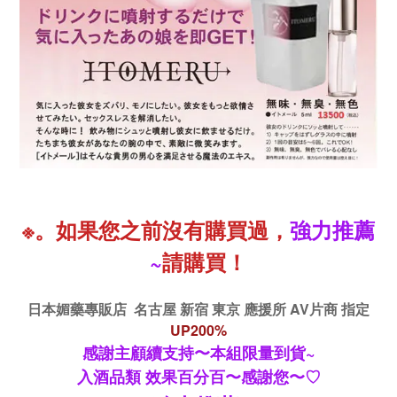
※
。
如果您之前沒有購買過，
強力推薦
~
請購買！
日本媚藥專販店 名古屋 新宿 東京 應援所 AV片商 指定
UP200%
感謝主顧續支持〜本組限量到貨~
入酒品類 效果百分百〜感謝您〜♡