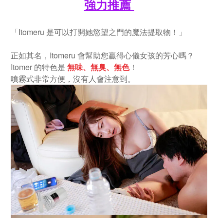
強力推薦
「Itomeru 是可以打開她慾望之門的魔法提取物！」
正如其名，Itomeru 會幫助您贏得心儀女孩的芳心嗎？
Itomer 的特色是
無味、無臭、無色
！
噴霧式非常方便，沒有人會注意到。