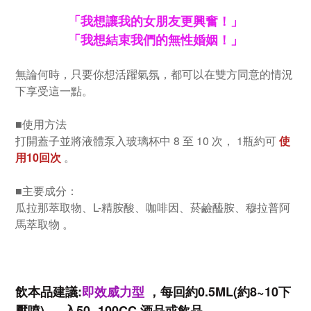
「我想讓我的女朋友更興奮！」
「我想結束我們的無性婚姻！」
無論何時，只要你想活躍氣氛，都可以在雙方同意的情況
下享受這一點。
■使用方法
打開蓋子並將液體泵入玻璃杯中 8 至 10 次， 1瓶約可
使
用10回次
。
■主要成分：
瓜拉那萃取物、L-精胺酸、咖啡因、菸鹼醯胺、穆拉普阿
馬萃取物 。
飲本品建議:
即效威力型
，每回約0.5ML(約8~10下
壓噴)
，
入50~100CC 酒品或
飲品