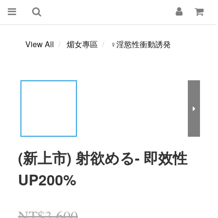
View All
煝女專區
♀淫慾性衝動誘発
(新上市) 射欲める- 即效性
UP200%
NT$3,600