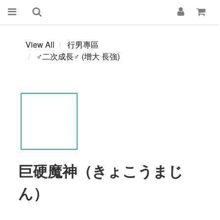
View All
行男專區
♂二次成長♂ (增大 長強)
巨硬魔神（きょこうまじ
ん）