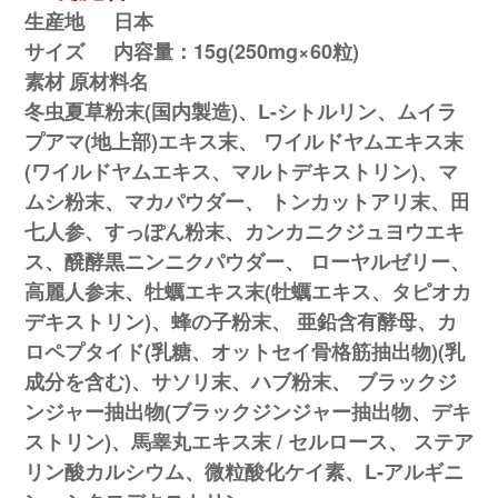
生産地
日本
サイズ
内容量：15g(250mg×60粒)
素材
原材料名
冬虫夏草粉末(国内製造)、L-シトルリン、ムイラ
プアマ(地上部)エキス末、 ワイルドヤムエキス末
(ワイルドヤムエキス、マルトデキストリン)、マ
ムシ粉末、マカパウダー、 トンカットアリ末、田
七人参、すっぽん粉末、カンカニクジュヨウエキ
ス、醗酵黒ニンニクパウダー、 ローヤルゼリー、
高麗人参末、牡蠣エキス末(牡蠣エキス、タピオカ
デキストリン)、蜂の子粉末、 亜鉛含有酵母、カ
ロペプタイド(乳糖、オットセイ骨格筋抽出物)(乳
成分を含む)、サソリ末、ハブ粉末、 ブラックジ
ンジャー抽出物(ブラックジンジャー抽出物、デキ
ストリン)、馬睾丸エキス末 / セルロース、 ステア
リン酸カルシウム、微粒酸化ケイ素、L-アルギニ