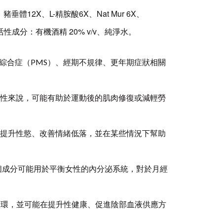
體12X、L-精胺酸6X、Nat Mur 6X、
 30C 非活性成分：有機酒精 20% v/v、純淨水
。
前綜合症（PMS）、經期不規律、更年期症狀相關
於女性來說，可能有助於運動後的肌肉修復或減輕勞
能夠提升性慾、改善情緒低落，並在某些情況下幫助
分泌，這個成分可能用於平衡女性的內分泌系統，對於月經
善血液循環，並可能在提升性健康、促進陰部血液供應方