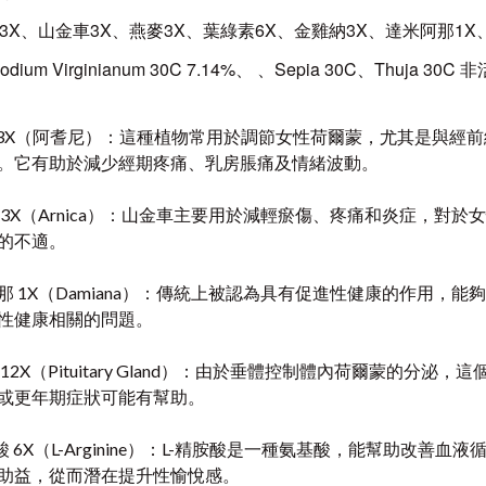
s 3X、山金車3X、燕麥3X、葉綠素6X、金雞納3X、達米阿那1X、豬垂
odium Virginianum 30C 7.14%、 、Sepia 30C、Thuja
us 3X（阿耆尼）：這種植物常用於調節女性荷爾蒙，尤其是與經
。它有助於減少經期疼痛、乳房脹痛及情緒波動。
 3X（Arnica）：山金車主要用於減輕瘀傷、疼痛和炎症，對
的不適。
那 1X（Damiana）：傳統上被認為具有促進性健康的作用，
性健康相關的問題。
 12X（Pituitary Gland）：由於垂體控制體內荷爾蒙的
或更年期症狀可能有幫助。
胺酸 6X（L-Arginine）：L-精胺酸是一種氨基酸，能幫助改
助益，從而潛在提升性愉悅感。