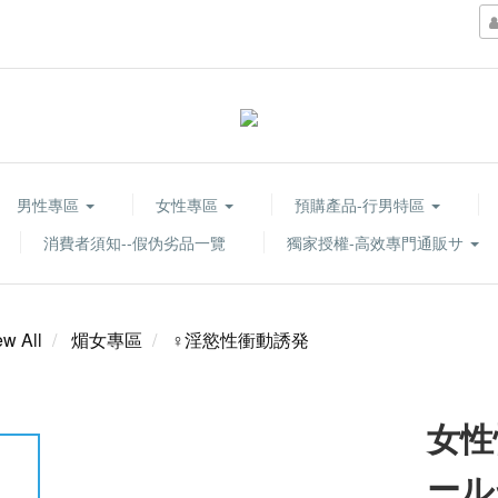
男性專區
女性專區
預購產品-行男特區
消費者須知--假伪劣品一覽
獨家授權-高效專門通販サ
ew All
煝女專區
♀淫慾性衝動誘発
女性
ール