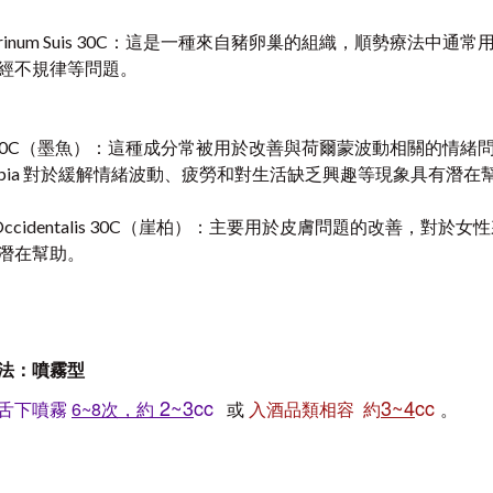
horinum Suis 30C：這是一種來自豬卵巢的組織，順勢療法
經不規律等問題。
ia 30C（墨魚）：這種成分常被用於改善與荷爾蒙波動相關的情
epia 對於緩解情緒波動、疲勞和對生活缺乏興趣等現象具有潛在
ja Occidentalis 30C（崖柏）：主要用於皮膚問題的改善
潛在幫助。
法：
噴霧型
2~3
cc
3~4
cc
舌下噴霧
6~8次，約
或
入酒品類相容 約
。