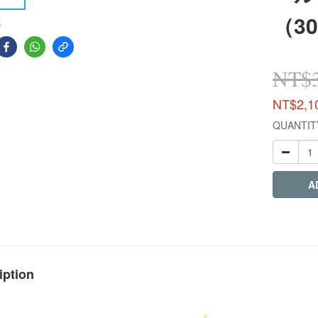
（3
E
NT$3
NT$2,1
QUANTIT
A
iption