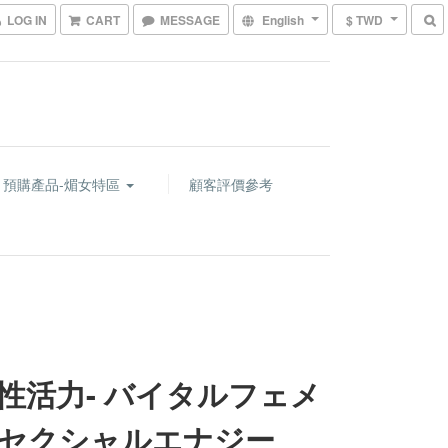
LOG IN
CART
MESSAGE
English
$ TWD
預購產品-煝女特區
顧客評價參考
性活力- バイタルフェメ
セクシャルエナジー