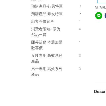
預購產品-行男特區
SHAR
預購產品-煝女特區
顧客評價參考
1
消費者須知--假伪
4
劣品一覽
開幕活動 本週加購
1
歡喜價
女性專用 高效系列
3
產品
男士專用 高效系列
3
產品
Descr