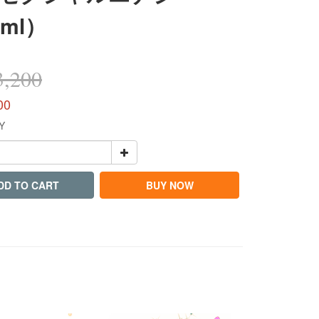
0ml）
,200
00
Y
DD TO CART
BUY NOW