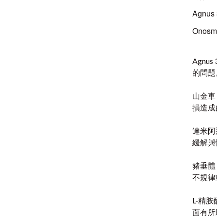
Agnu
Onosm
Agn
的問題
山金車
損造成
達米阿
緩解與
豬垂體
不規律
L-精
面有所